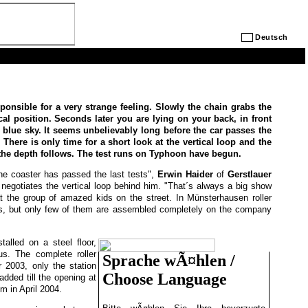
Deutsch
responsible for a very strange feeling. Slowly the chain grabs the
tical position. Seconds later you are lying on your back, in front
e blue sky. It seems unbelievably long before the car passes the
 There is only time for a short look at the vertical loop and the
to the depth follows. The test runs on Typhoon have begun.
e coaster has passed the last tests",
Erwin Haider
of
Gerstlauer
 negotiates the vertical loop behind him. "That´s always a big show
at the group of amazed kids on the street. In Münsterhausen roller
ars, but only few of them are assembled completely on the company
talled on a steel floor,
ous. The complete roller
Sprache wÃ¤hlen /
 2003, only the station
Choose Language
 added till the opening at
m in April 2004.