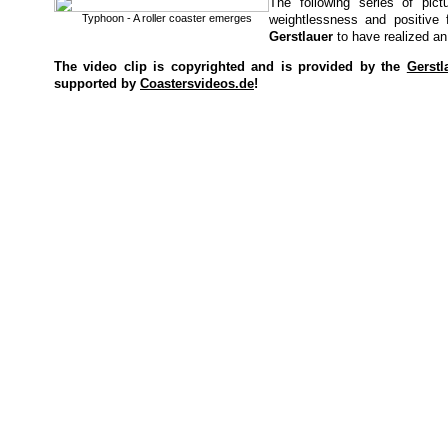
The following series of pict
Typhoon - A roller coaster emerges
weightlessness and positive
Gerstlauer
to have realized an 
The video clip is copyrighted and is provided by the
Gerst
supported by
Coastersvideos.de
!