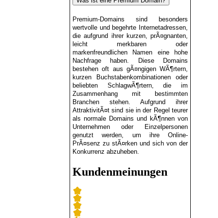
Was ist eine Premium Domain?
Premium-Domains sind besonders
wertvolle und begehrte Internetadressen,
die aufgrund ihrer kurzen, prÃ¤gnanten,
leicht merkbaren oder
markenfreundlichen Namen eine hohe
Nachfrage haben. Diese Domains
bestehen oft aus gÃ¤ngigen WÃ¶rtern,
kurzen Buchstabenkombinationen oder
beliebten SchlagwÃ¶rtern, die im
Zusammenhang mit bestimmten
Branchen stehen. Aufgrund ihrer
AttraktivitÃ¤t sind sie in der Regel teurer
als normale Domains und kÃ¶nnen von
Unternehmen oder Einzelpersonen
genutzt werden, um ihre Online-
PrÃ¤senz zu stÃ¤rken und sich von der
Konkurrenz abzuheben.
Kundenmeinungen