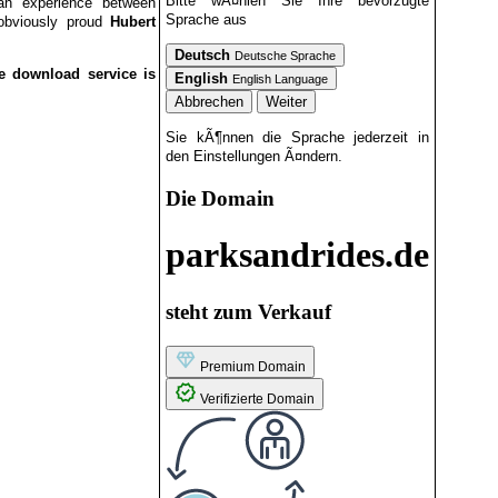
Bitte wÃ¤hlen Sie Ihre bevorzugte
 an experience between
Sprache aus
 obviously proud
Hubert
Deutsch
Deutsche Sprache
e download service is
English
English Language
Abbrechen
Weiter
Sie kÃ¶nnen die Sprache jederzeit in
den Einstellungen Ã¤ndern.
Die Domain
parksandrides.de
steht zum Verkauf
Premium Domain
Verifizierte Domain