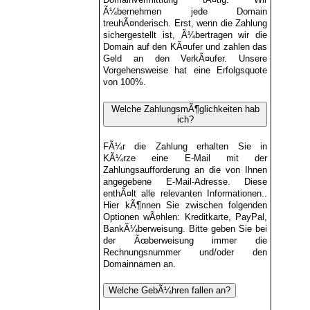
Ã¼bernehmen jede Domain
treuhÃ¤nderisch. Erst, wenn die Zahlung
sichergestellt ist, Ã¼bertragen wir die
Domain auf den KÃ¤ufer und zahlen das
Geld an den VerkÃ¤ufer. Unsere
Vorgehensweise hat eine Erfolgsquote
von 100%.
Welche ZahlungsmÃ¶glichkeiten hab
ich?
FÃ¼r die Zahlung erhalten Sie in
KÃ¼rze eine E-Mail mit der
Zahlungsaufforderung an die von Ihnen
angegebene E-Mail-Adresse. Diese
enthÃ¤lt alle relevanten Informationen..
Hier kÃ¶nnen Sie zwischen folgenden
Optionen wÃ¤hlen: Kreditkarte, PayPal,
BankÃ¼berweisung. Bitte geben Sie bei
der Ãœberweisung immer die
Rechnungsnummer und/oder den
Domainnamen an.
Welche GebÃ¼hren fallen an?