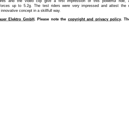
ures and the video clip give a first impression of this powerful ride,
 forces up to 5.2g. The test riders were very impressed and attest the
innovative concept in a skillfull way.
lauer Elektro GmbH
. Please note the
copyright and privacy policy
. Th