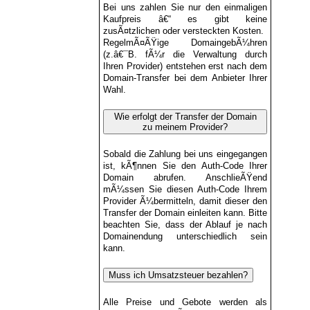
Bei uns zahlen Sie nur den einmaligen
Kaufpreis â€“ es gibt keine
zusÃ¤tzlichen oder versteckten Kosten.
RegelmÃ¤ÃŸige DomaingebÃ¼hren
(z.â€¯B. fÃ¼r die Verwaltung durch
Ihren Provider) entstehen erst nach dem
Domain-Transfer bei dem Anbieter Ihrer
Wahl.
Wie erfolgt der Transfer der Domain
zu meinem Provider?
Sobald die Zahlung bei uns eingegangen
ist, kÃ¶nnen Sie den Auth-Code Ihrer
Domain abrufen. AnschlieÃŸend
mÃ¼ssen Sie diesen Auth-Code Ihrem
Provider Ã¼bermitteln, damit dieser den
Transfer der Domain einleiten kann. Bitte
beachten Sie, dass der Ablauf je nach
Domainendung unterschiedlich sein
kann.
Muss ich Umsatzsteuer bezahlen?
Alle Preise und Gebote werden als