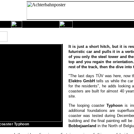
-
It is just a short hitch, but it is 
futuristic car and pulls it in a ver
of you only the steel tower and th
top and you regain the orientation.
rest of the track, then the dive in
"The last days TÜV was here, now th
Elektro GmbH
tells us while the car
for the residents", he adds looking 
coasters are built for almost 40 ye
site.
The looping coaster
Typhoon
is ins
additional foundations are superflu
coaster was tested during December
building and the final painting will be
r coaster Typhoon
Bobbejaanland
in the North of Belgiu