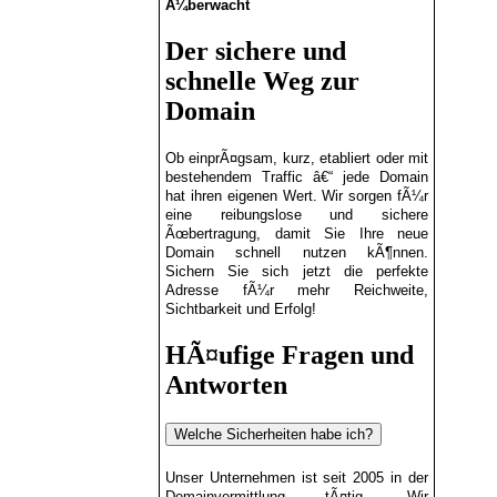
Ã¼berwacht
Der sichere und
schnelle Weg zur
Domain
Ob einprÃ¤gsam, kurz, etabliert oder mit
bestehendem Traffic â€“ jede Domain
hat ihren eigenen Wert. Wir sorgen fÃ¼r
eine reibungslose und sichere
Ãœbertragung, damit Sie Ihre neue
Domain schnell nutzen kÃ¶nnen.
Sichern Sie sich jetzt die perfekte
Adresse fÃ¼r mehr Reichweite,
Sichtbarkeit und Erfolg!
HÃ¤ufige Fragen und
Antworten
Welche Sicherheiten habe ich?
Unser Unternehmen ist seit 2005 in der
Domainvermittlung tÃ¤tig. Wir