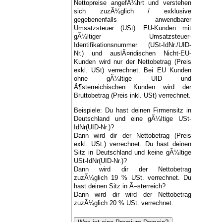
Nettopreise angefÃ¼hrt und verstehen
sich zuzÃ¼glich / exklusive
gegebenenfalls anwendbarer
Umsatzsteuer (USt). EU-Kunden mit
gÃ¼ltiger Umsatzsteuer-
Identifikationsnummer (USt-IdNr./UID-
Nr.) und auslÃ¤ndischen Nicht-EU-
Kunden wird nur der Nettobetrag (Preis
exkl. USt) verrechnet. Bei EU Kunden
ohne gÃ¼ltige UID und
Ã¶sterreichischen Kunden wird der
Bruttobetrag (Preis inkl. USt) verrechnet.
Beispiele: Du hast deinen Firmensitz in
Deutschland und eine gÃ¼ltige USt-
IdNr(UID-Nr.)?
Dann wird dir der Nettobetrag (Preis
exkl. USt.) verrechnet. Du hast deinen
Sitz in Deutschland und keine gÃ¼ltige
USt-IdNr(UID-Nr.)?
Dann wird dir der Nettobetrag
zuzÃ¼glich 19 % USt. verrechnet. Du
hast deinen Sitz in Ã–sterreich?
Dann wird dir wird der Nettobetrag
zuzÃ¼glich 20 % USt. verrechnet.