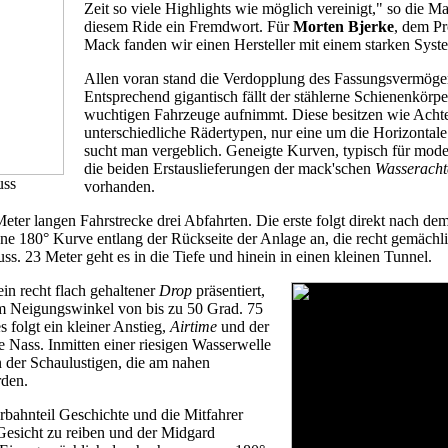
Zeit so viele Highlights wie möglich vereinigt," so die 
diesem Ride ein Fremdwort. Für
Morten Bjerke
, dem Pr
Mack fanden wir einen Hersteller mit einem starken Syst
Allen voran stand die Verdopplung des Fassungsvermöge
Entsprechend gigantisch fällt der stählerne Schienenkörpe
wuchtigen Fahrzeuge aufnimmt. Diese besitzen wie Acht
unterschiedliche Rädertypen, nur eine um die Horizontal
sucht man vergeblich. Geneigte Kurven, typisch für mod
die beiden Erstauslieferungen der mack'schen
Wasserach
uss
vorhanden.
eter langen Fahrstrecke drei Abfahrten. Die erste folgt direkt nach de
ene 180° Kurve entlang der Rückseite der Anlage an, die recht gemäch
s. 23 Meter geht es in die Tiefe und hinein in einen kleinen Tunnel.
in recht flach gehaltener
Drop
präsentiert,
nem Neigungswinkel von bis zu 50 Grad. 75
 folgt ein kleiner Anstieg,
Airtime
und der
le Nass. Inmitten einer riesigen Wasserwelle
 der Schaulustigen, die am nahen
rden.
bahnteil Geschichte und die Mitfahrer
Gesicht zu reiben und der Midgard