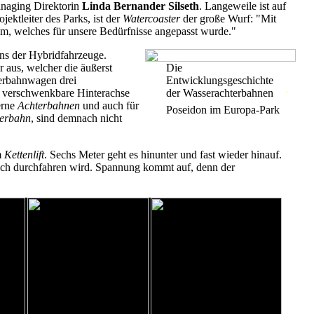
Managing Direktorin
Linda Bernander Silseth
. Langeweile ist auf
ojektleiter des Parks, ist der
Watercoaster
der große Wurf: "Mit
em, welches für unsere Bedürfnisse angepasst wurde."
ns der Hybridfahrzeuge.
r aus, welcher die äußerst
Die
erbahnwagen drei
Entwicklungsgeschichte
.
.
e verschwenkbare Hinterachse
der Wasserachterbahnen
erne
Achterbahnen
und auch für
Poseidon im Europa-Park
terbahn
, sind demnach nicht
m
Kettenlift
. Sechs Meter geht es hinunter und fast wieder hinauf.
lich durchfahren wird. Spannung kommt auf, denn der