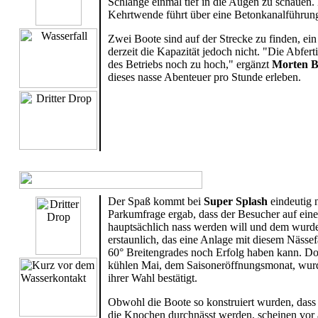
Schlange einmal tief in die Augen zu schaue
Kehrtwende führt über eine Betonkanalführung 
Zwei Boote sind auf der Strecke zu finden, ein
derzeit die Kapazität jedoch nicht. "Die Abfer
des Betriebs noch zu hoch," ergänzt
Morten B
dieses nasse Abenteuer pro Stunde erleben.
.
Der Spaß kommt bei
Super Splash
eindeutig n
Parkumfrage ergab, dass der Besucher auf eine
hauptsächlich nass werden will und dem wurde
erstaunlich, das eine Anlage mit diesem Nässef
60° Breitengrades noch Erfolg haben kann. Do
kühlen Mai, dem Saisoneröffnungsmonat, wurd
ihrer Wahl bestätigt.
Obwohl die Boote so konstruiert wurden, dass d
die Knochen durchnässt werden, scheinen vor 