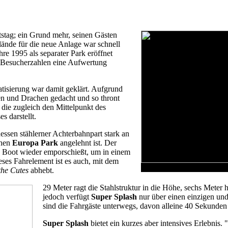
stag; ein Grund mehr, seinen Gästen
ände für die neue Anlage war schnell
re 1995 als separater Park eröffnet
n Besucherzahlen eine Aufwertung
tisierung war damit geklärt. Aufgrund
n und Drachen gedacht und so thront
die zugleich den Mittelpunkt des
s darstellt.
dessen stählerner Achterbahnpart stark an
chen
Europa Park
angelehnt ist. Der
s Boot wieder emporschießt, um in einem
ieses Fahrelement ist es auch, mit dem
Links: Kett
the Cutes
abhebt.
29 Meter ragt die Stahlstruktur in die Höhe, sechs Meter h
jedoch verfügt
Super Splash
nur über einen einzigen un
sind die Fahrgäste unterwegs, davon alleine 40 Sekunde
Super Splash
bietet ein kurzes aber intensives Erlebnis