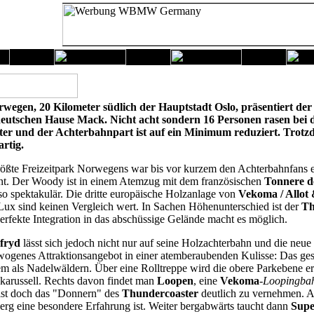
rwegen, 20 Kilometer südlich der Hauptstadt Oslo, präsentiert der
eutschen Hause Mack. Nicht acht sondern 16 Personen rasen bei d
ter und der Achterbahnpart ist auf ein Minimum reduziert. Trotzd
artig.
ößte Freizeitpark Norwegens war bis vor kurzem den Achterbahnfans e
nt. Der Woody ist in einem Atemzug mit dem französischen
Tonnere d
o spektakulär. Die dritte europäische Holzanlage von
Vekoma / Allot
x sind keinen Vergleich wert. In Sachen Höhenunterschied ist der
Th
erfekte Integration in das abschüssige Gelände macht es möglich.
nfryd
lässt sich jedoch nicht nur auf seine Holzachterbahn und die neue
ogenes Attraktionsangebot in einer atemberaubenden Kulisse: Das gesa
m als Nadelwäldern. Über eine Rolltreppe wird die obere Parkebene err
karussell. Rechts davon findet man
Loopen
, eine
Vekoma
-
Loopingba
 ist doch das "Donnern" des
Thundercoaster
deutlich zu vernehmen. A
erg eine besondere Erfahrung ist. Weiter bergabwärts taucht dann
Supe