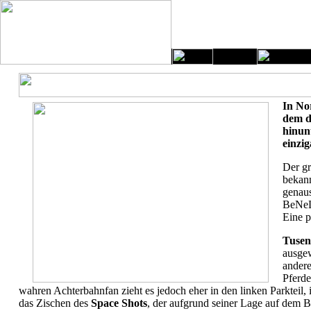
In No
dem d
hinun
einzig
Der gr
bekan
genaus
BeNeLu
Eine p
Tuse
ausgew
andere
Pferde
wahren Achterbahnfan zieht es jedoch eher in den linken Parkteil,
das Zischen des
Space Shots
, der aufgrund seiner Lage auf dem B