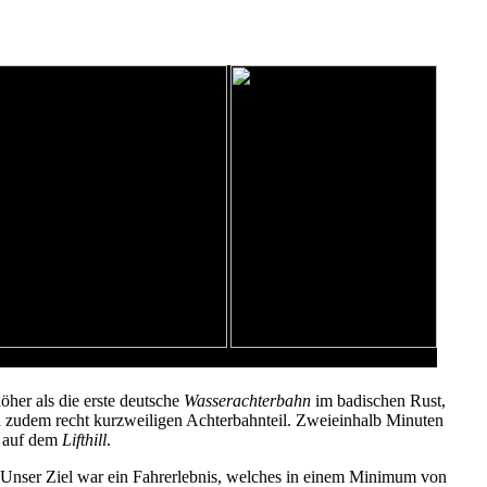
enlift und Panorama - Rechts: Nach dem 1. Drop
öher als die erste deutsche
Wasserachterbahn
im badischen Rust,
d zudem recht kurzweiligen Achterbahnteil. Zweieinhalb Minuten
n auf dem
Lifthill
.
. "Unser Ziel war ein Fahrerlebnis, welches in einem Minimum von