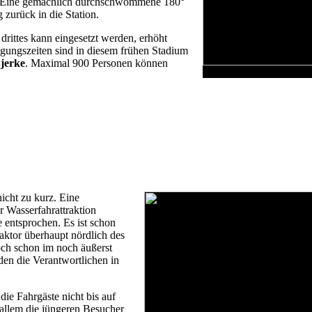
n. Eine gemächlich durchschwommene 180°
zurück in die Station.
 drittes kann eingesetzt werden, erhöht
tigungszeiten sind in diesem frühen Stadium
jerke
. Maximal 900 Personen können
icht zu kurz. Eine
r Wasserfahrattraktion
 entsprochen. Es ist schon
aktor überhaupt nördlich des
ch schon im noch äußerst
en die Verantwortlichen in
ie Fahrgäste nicht bis auf
allem die jüngeren Besucher