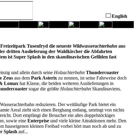
English
 Freizeitpark Tusenfryd die neueste
Wildwasserachterbahn
aus
er dritten Auslieferung der Waldkircher die Abfahrten
em ist Super Splash in den skandinavischen Gefilden fast
inzig und allein durch seine
Holzachterbahn
Thundercoaster
e Zeus
aus dem
Park Asterix
zu nennen, ist seine Fahrweise doch
 & Lomax
hat Klasse, die beiden weiteren Auslieferungen in
undercoaster
sogar die größte
Holzachterbahn
Skandinaviens.
 Wasserachterbahn reduzieren. Der weitläufige Park bietet ein
mte Areal zieht sich einen Berghang entlang, umringt von nichts
eicht. Dort empfängt die Besucher ein altes doppelstöckiges
hn
, sowie eine
Enterprise
und viele kleine Attraktionen mehr. Den
m hauseigenen kleinen Freibad vorbei hört man noch ab und zu
r Splash
auf...